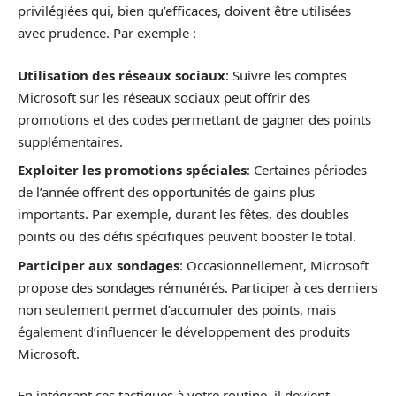
privilégiées qui, bien qu’efficaces, doivent être utilisées
avec prudence. Par exemple :
Utilisation des réseaux sociaux
: Suivre les comptes
Microsoft sur les réseaux sociaux peut offrir des
promotions et des codes permettant de gagner des points
supplémentaires.
Exploiter les promotions spéciales
: Certaines périodes
de l’année offrent des opportunités de gains plus
importants. Par exemple, durant les fêtes, des doubles
points ou des défis spécifiques peuvent booster le total.
Participer aux sondages
: Occasionnellement, Microsoft
propose des sondages rémunérés. Participer à ces derniers
non seulement permet d’accumuler des points, mais
également d’influencer le développement des produits
Microsoft.
En intégrant ces tactiques à votre routine, il devient