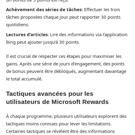
Achèvement des séries de tâches
: Effectuer les trois
tâches proposées chaque jour peut rapporter 30 points
quotidiens.
Lectures d’articles
: Lire des informations via l’application
Bing peut ajouter jusqu’à 30 points.
Il est crucial de respecter ces étapes pour maximiser les
gains. Après une série de jours d’engagement, des points
de bonus peuvent être débloqués, augmentant davantage
le total accumulé.
Tactiques avancées pour les
utilisateurs de Microsoft Rewards
À chaque programme, plusieurs utilisateurs explorent des
tactiques moins connues pour lever les limitations.
Certaines tactiques se révèlent être des informations