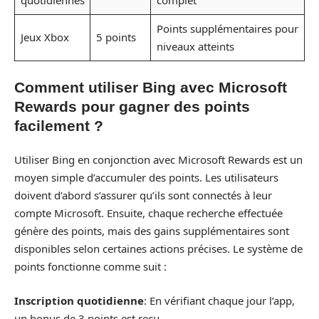
quotidiennes
complet
Points supplémentaires pour
Jeux Xbox
5 points
niveaux atteints
Comment utiliser Bing avec Microsoft
Rewards pour gagner des points
facilement ?
Utiliser Bing en conjonction avec Microsoft Rewards est un
moyen simple d’accumuler des points. Les utilisateurs
doivent d’abord s’assurer qu’ils sont connectés à leur
compte Microsoft. Ensuite, chaque recherche effectuée
génère des points, mais des gains supplémentaires sont
disponibles selon certaines actions précises. Le système de
points fonctionne comme suit :
Inscription quotidienne
: En vérifiant chaque jour l’app,
un bonus de 3 points est reçu.