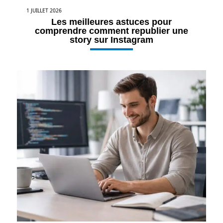
1 JUILLET 2026
Les meilleures astuces pour
comprendre comment republier une
story sur Instagram