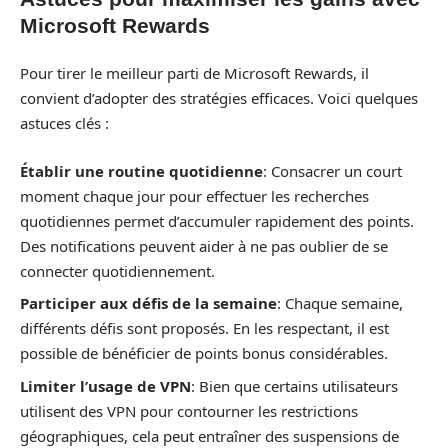
Microsoft Rewards
Pour tirer le meilleur parti de Microsoft Rewards, il
convient d’adopter des stratégies efficaces. Voici quelques
astuces clés :
Établir une routine quotidienne
: Consacrer un court
moment chaque jour pour effectuer les recherches
quotidiennes permet d’accumuler rapidement des points.
Des notifications peuvent aider à ne pas oublier de se
connecter quotidiennement.
Participer aux défis de la semaine
: Chaque semaine,
différents défis sont proposés. En les respectant, il est
possible de bénéficier de points bonus considérables.
Limiter l’usage de VPN
: Bien que certains utilisateurs
utilisent des VPN pour contourner les restrictions
géographiques, cela peut entraîner des suspensions de