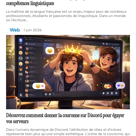
compétences linguistiques
La maîtrise de la langue française est un enjeu majeur pour de nombreux
professionnels, étudiants et passionnés de linguistique. Dans un monde
où l'écriture
…
Web
1 juin 2026
Découvrez comment donner la couronne sur Discord pour égayer
vos serveurs
Dans l'univers dynamique de Discord, l'attribution de rôles et d'icônes
représente bien plus qu'une simple esthétique. L'icône de la couronne, qui