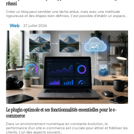
réussi
Créer un blog peut sembler une tâche ardue, mais avec une méthode
rigoureuse et des étapes bien définies, il est possible d’établir un espace
…
Web
27 juillet 2026
Le plugin optimole et ses fonctionnalités essentielles pour le e-
commerce
Dans un environnement numérique en constante évolution, la
performance d'un site e-commerce est cruciale pour attirer et fidéliser les
clients. L'un des aspects souvent
…