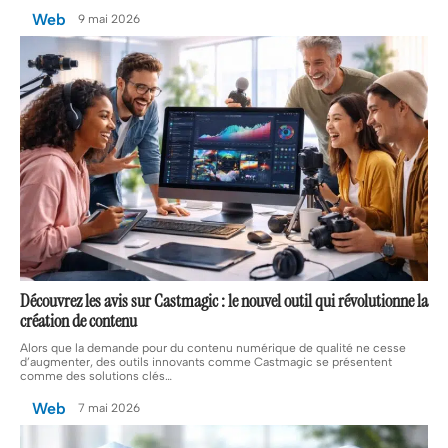
Web
9 mai 2026
Découvrez les avis sur Castmagic : le nouvel outil qui révolutionne la
création de contenu
Alors que la demande pour du contenu numérique de qualité ne cesse
d’augmenter, des outils innovants comme Castmagic se présentent
comme des solutions clés
…
Web
7 mai 2026