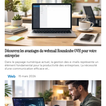
Découvrez les avantages du webmail Roundcube OVH pour votre
entreprise
Dans le paysage numérique actuel, la gestion des e-mails représente un
élément fondamental pour la productivité des entreprises. La nécessité
d'une communication efficace et
…
Web
15 mars 2026