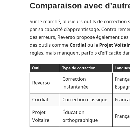
Comparaison avec d’autre
Sur le marché, plusieurs outils de correction 
par sa capacité d’apprentissage. Contrairemen
des erreurs, Reverso propose également des s
des outils comme
Cordial
ou le
Projet Voltai
règles, mais manquent parfois d’efficacité dan
Outil
Type de correction
Langues
Correction
Françai
Reverso
instantanée
Espagn
Cordial
Correction classique
França
Projet
Éducation
França
Voltaire
orthographique