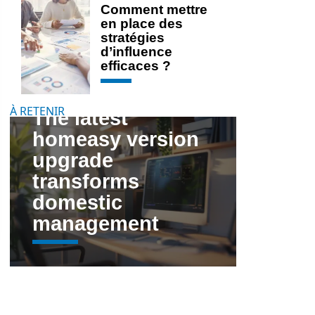
Comment mettre
en place des
stratégies
d’influence
efficaces ?
À RETENIR
The latest
homeasy version
upgrade
transforms
domestic
management