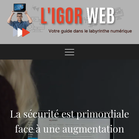
Skip
to
content
Votre guide dans le labyrinthe numérique
L'Igor Web
La sécurité est primordiale
face à une augmentation