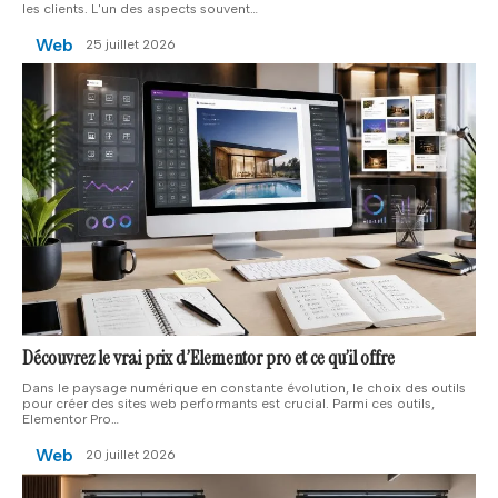
les clients. L'un des aspects souvent
…
Web
25 juillet 2026
Découvrez le vrai prix d’Elementor pro et ce qu’il offre
Dans le paysage numérique en constante évolution, le choix des outils
pour créer des sites web performants est crucial. Parmi ces outils,
Elementor Pro
…
Web
20 juillet 2026