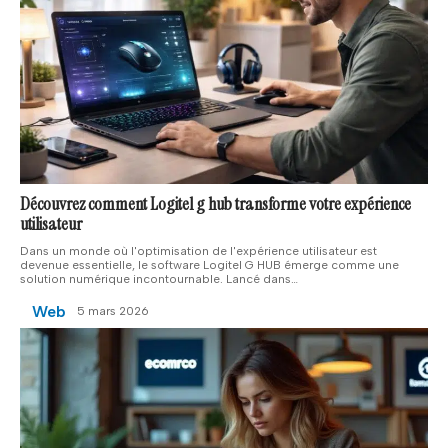
Découvrez comment Logitel g hub transforme votre expérience
utilisateur
Dans un monde où l'optimisation de l'expérience utilisateur est
devenue essentielle, le software Logitel G HUB émerge comme une
solution numérique incontournable. Lancé dans
…
Web
5 mars 2026